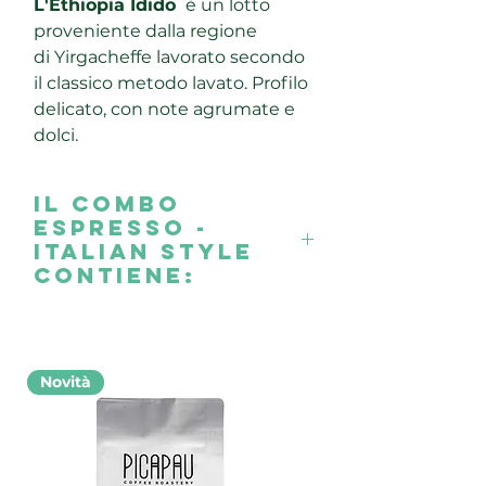
L'Ethiopia Idido
è un lotto
proveniente dalla regione
di Yirgacheffe lavorato secondo
il classico metodo lavato. Profilo
delicato, con note agrumate e
dolci.
Il combo
Espresso -
Italian Style
contiene:
1 x 250 grammi Unico - Medium
Roast
1 x 250 grammi Italiano - Medium
Novità
Roast
1 x 250 grammi Peru Kornesha -
Medium Roast
1 x 250 grammi Fine Robusta -
Medium Roast