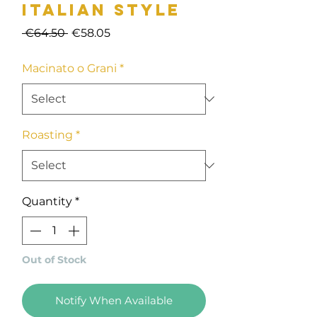
Italian Style
Regular
Sale
 €64.50 
€58.05
Price
Price
Macinato o Grani
*
Roasting
*
Quantity
*
Out of Stock
Notify When Available